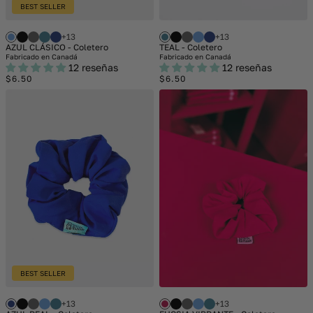
BEST SELLER
+13
+13
AZUL CLÁSICO - Coletero
TEAL - Coletero
Fabricado en Canadá
Fabricado en Canadá
12 reseñas
12 reseñas
Regular
Regular
$6.50
$6.50
price
price
BEST SELLER
+13
+13