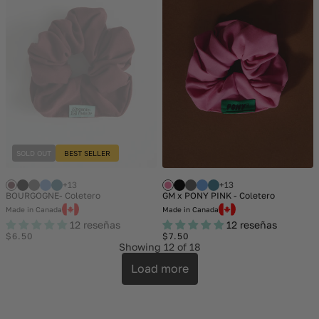
SOLD OUT
BEST SELLER
+13
+13
BOURGOGNE- Coletero
GM x PONY PINK - Coletero
Made in Canada
Made in Canada
12 reseñas
12 reseñas
Regular
Regular
$6.50
$7.50
price
price
Showing
12
of 18
Load more