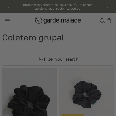
kip to
¡Impuestos y aranceles incluidos! 📦 Sin cargos
adicionales al recibir tu pedido.
ntent
Search
Coletero grupal
Filter your search