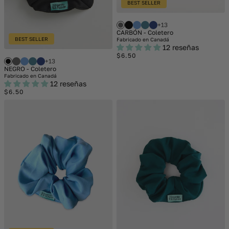
BEST SELLER
+13
CARBÓN - Coletero
BEST SELLER
Fabricado en Canadá
12 reseñas
Regular
$6.50
+13
price
NEGRO - Coletero
Fabricado en Canadá
12 reseñas
Regular
$6.50
price