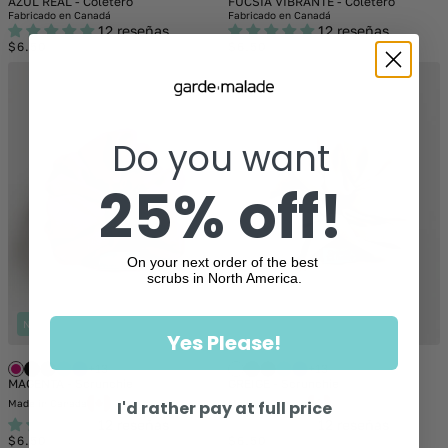
AZUL REAL - Coletero
FUCSIA VIBRANTE - Coletero
Fabricado en Canadá
Fabricado en Canadá
12 reseñas
12 reseñas
Regular
Regular
$6.50
$6.50
price
price
Do you want
25% off!
On your next order of the best
scrubs in North America.
NEW
NEW
Yes Please!
+13
+13
MAGENTA - Scrunchie
GREIGE - Scrunchie
Made in Canada
Made in Canada
I'd rather pay at full price
12 reseñas
12 reseñas
Regular
Regular
$6.50
$6.50