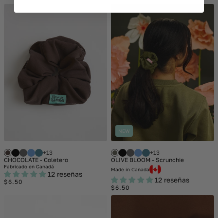
price
price
NEW
+13
+13
CHOCOLATE - Coletero
OLIVE BLOOM - Scrunchie
Fabricado en Canadá
Made in Canada
12 reseñas
12 reseñas
Regular
$6.50
Regular
$6.50
price
price