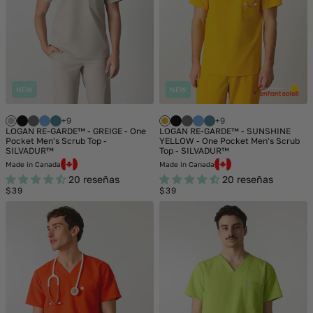
NEW
NEW
+9
+9
LOGAN RE-GARDE™ - GREIGE - One
LOGAN RE-GARDE™ - SUNSHINE
Pocket Men's Scrub Top -
YELLOW - One Pocket Men's Scrub
SILVADUR™
Top - SILVADUR™
Made in Canada
Made in Canada
20 reseñas
20 reseñas
Regular
Regular
$39
$39
price
price