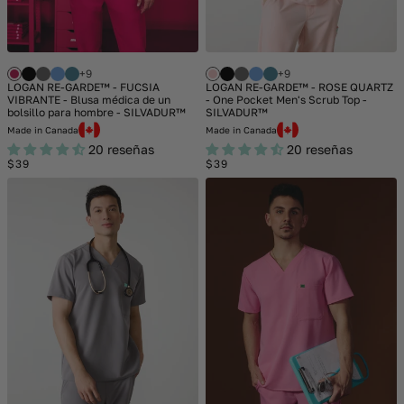
+9
+9
LOGAN RE-GARDE™ - FUCSIA
LOGAN RE-GARDE™ - ROSE QUARTZ
VIBRANTE - Blusa médica de un
- One Pocket Men's Scrub Top -
bolsillo para hombre - SILVADUR™
SILVADUR™
Made in Canada
Made in Canada
20 reseñas
20 reseñas
Regular
Regular
$39
$39
price
price