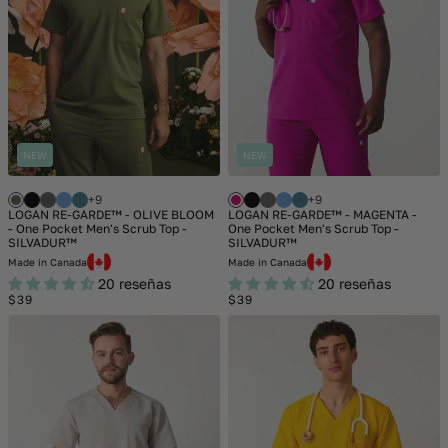
NEW
NEW
+9
+9
LOGAN RE-GARDE™ - OLIVE BLOOM
LOGAN RE-GARDE™ - MAGENTA -
- One Pocket Men's Scrub Top -
One Pocket Men's Scrub Top -
SILVADUR™
SILVADUR™
Made in Canada
Made in Canada
20 reseñas
20 reseñas
Regular
Regular
$39
$39
price
price