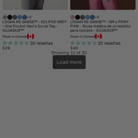
+9
+9
LOGAN RE-GARDE™ - ECLIPSE GREY
LOGAN RE-GARDE™ - GM x PONY
- One Pocket Men's Scrub Top -
PINK - Blusa médica de un bolsillo
SILVADUR™
para hombre - SILVADUR™
Made in Canada
Made in Canada
20 reseñas
20 reseñas
Regular
Regular
$39
$40
price
price
Showing
12
of 30
Load more