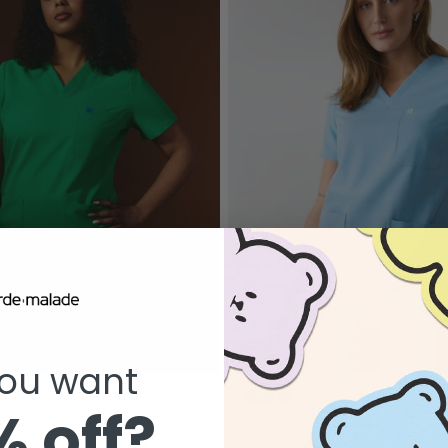
SALE
ou want
 off?
 - GM x PONY GREEN - Blusa médica
CHLOE RE-GARDE™ - AZUL CLÁSICO - 
s - SILVADUR™
tres bolsillos - SILVADUR™
124 reseñas
124
Made in Canada