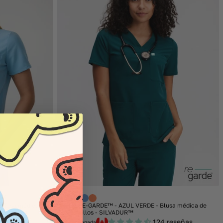
SALE
Blusa médica de
CHLOE RE-GARDE™ - AZUL VERDE - Blusa médica de
tres bolsillos - SILVADUR™
 reseñas
124 reseñas
Made in Canada