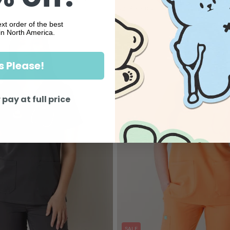
$27
$39.00
Sale
Regular
price
price
xt order of the best
in North America.
s Please!
 pay at full price
SALE