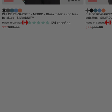
CHLOE RE-GARDE™ - NEGRO - Blusa médica con tres
CHLOE RE-GARDE™ 
bolsillos - SILVADUR™
bolsillos - SILVA
124 reseñas
Made in Canada
Made in Canada
$27
$39.00
$27
$39.00
Sale
Regular
Sale
Regular
price
price
price
price