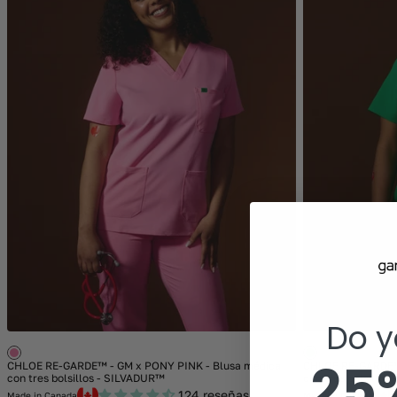
Do y
25%
CHLOE RE-GARDE™ - GM x PONY PINK - Blusa médica
CHLOE RE-GARDE™
con tres bolsillos - SILVADUR™
con tres bolsillo
124 reseñas
Made in Canada
Made in Canada