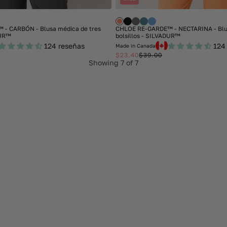
- CARBÓN - Blusa médica de tres
CHLOE RE-GARDE™ - NECTARINA - Blus
DUR™
bolsillos - SILVADUR™
124 reseñas
124
Made in Canada
$23.40
$39.00
Sale
Regular
Showing
7
of 7
price
price