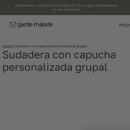
kip to
¡Impuestos y aranceles incluidos! 📦 Sin cargos adicionales al
recibir tu pedido.
ntent
Muje
Home
Sudadera con capucha personalizada grupal
Sudadera con capucha
personalizada grupal