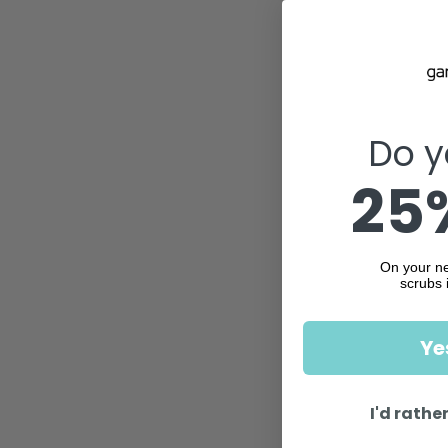
Do y
25%
On your ne
scrubs 
Ye
I'd rather