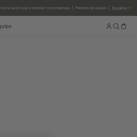
Español
Inicia sesión para obtener recompensas
Pedidos de equipo
Search
quipo