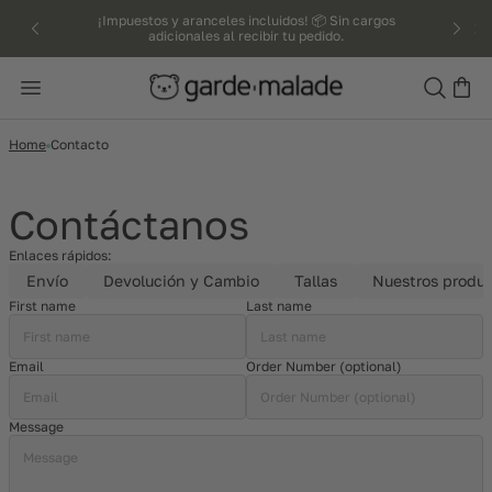
kip to
¡Impuestos y aranceles incluidos! 📦 Sin cargos
adicionales al recibir tu pedido.
ntent
Search
Home
Contacto
Contáctanos
Enlaces rápidos:
Envío
Devolución y Cambio
Tallas
Nuestros produ
First name
Last name
Email
Order Number (optional)
Message