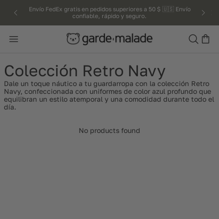
kip to
Envío FedEx gratis en pedidos superiores a 50 $ 🇺🇸 Envío
¡Impuestos y aranceles incluidos! 📦 Sin cargos
adicionales al recibir tu pedido.
confiable, rápido y seguro.
ntent
Search
Colección Retro Navy
Dale un toque náutico a tu guardarropa con la colección Retro
Navy, confeccionada con uniformes de color azul profundo que
equilibran un estilo atemporal y una comodidad durante todo el
día.
No products found