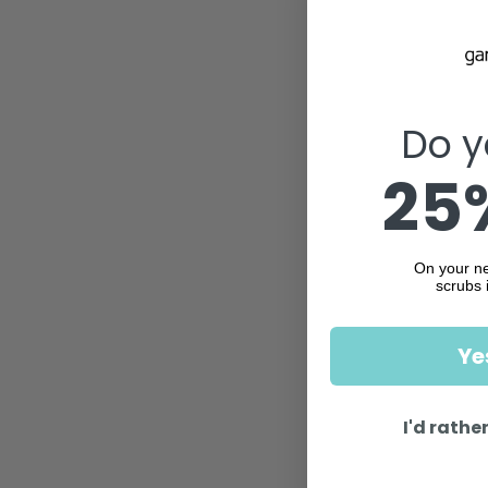
Do y
25%
On your ne
scrubs 
Ye
I'd rather