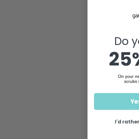
Do y
25%
On your ne
scrubs 
Ye
I'd rather