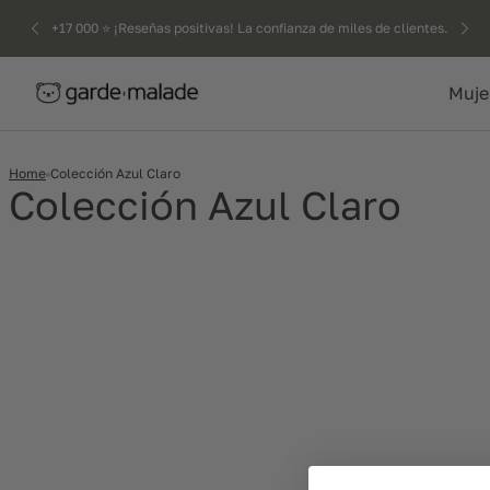
kip to
+17 000 ⭐️ ¡Reseñas positivas! La confianza de miles de clientes.
ntent
Muje
Home
Colección Azul Claro
Colección Azul Claro