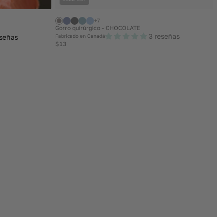
+7
Gorro quirúrgico - CHOCOLATE
3 reseñas
eseñas
Fabricado en Canadá
Regular
$13
price