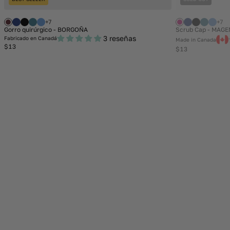
+7
+7
Gorro quirúrgico - BORGOÑA
Scrub Cap - MAG
3 reseñas
Fabricado en Canadá
Made in Canada
Regular
$13
Regular
$13
price
price