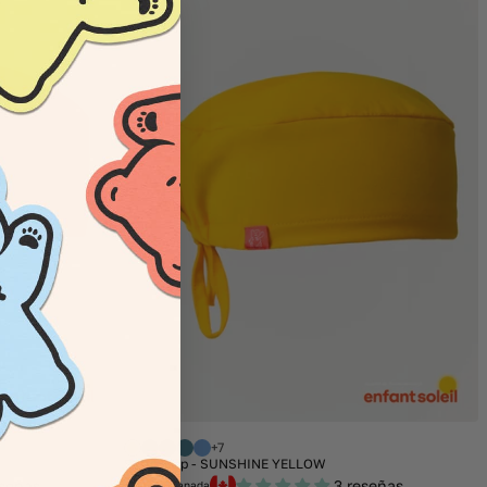
NEW
+7
Scrub Cap - SUNSHINE YELLOW
eseñas
3 reseñas
Made in Canada