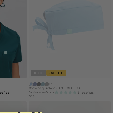
SOLD OUT
BEST SELLER
+7
Gorro de quirófano - AZUL CLÁSICO
eseñas
3 reseñas
Fabricado en Canadá
Regular
$13
price