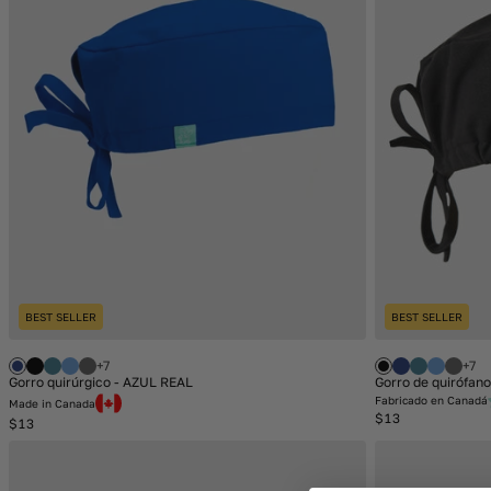
BEST SELLER
BEST SELLER
+7
+7
Gorro quirúrgico - AZUL REAL
Gorro de quirófan
Fabricado en Canadá
Made in Canada
Regular
$13
Regular
$13
price
price