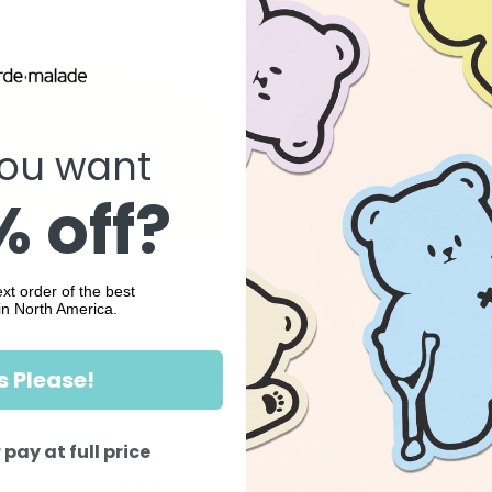
ou want
 off?
xt order of the best
in North America.
s Please!
NEW
 pay at full price
+7
 LIMA
Scrub Cap - TANGERINE
3 reseñas
3 r
Made in Canada