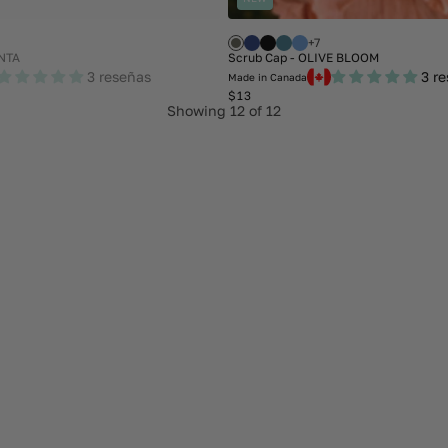
+7
ENTA
Scrub Cap - OLIVE BLOOM
3 reseñas
3 r
Made in Canada
Regular
$13
price
Showing
12
of 12