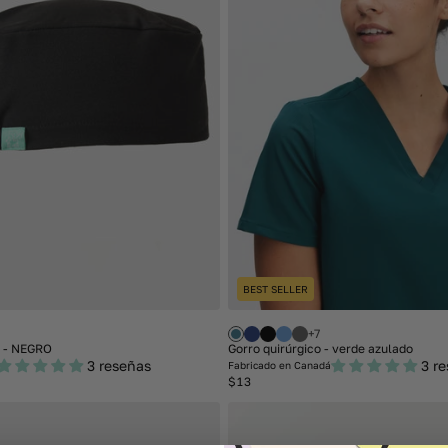
BEST SELLER
+7
o - NEGRO
Gorro quirúrgico - verde azulado
3 reseñas
3 r
Fabricado en Canadá
Regular
$13
price