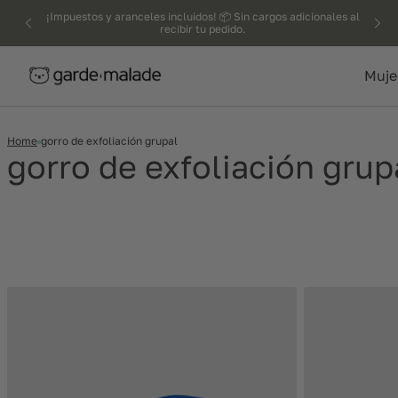
kip to
¡Impuestos y aranceles incluidos! 📦 Sin cargos adicionales al
recibir tu pedido.
ntent
Muje
Home
gorro de exfoliación grupal
gorro de exfoliación grup