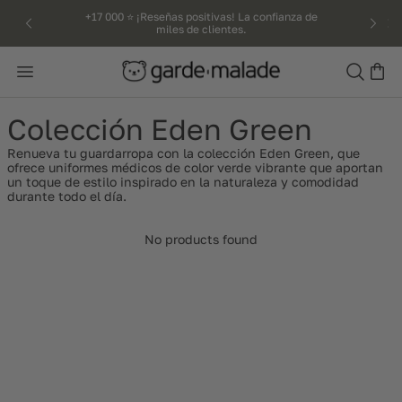
kip to
+17 000 ⭐️ ¡Reseñas positivas! La confianza de
miles de clientes.
ntent
Search
Colección Eden Green
Renueva tu guardarropa con la colección Eden Green, que
ofrece uniformes médicos de color verde vibrante que aportan
un toque de estilo inspirado en la naturaleza y comodidad
durante todo el día.
No products found