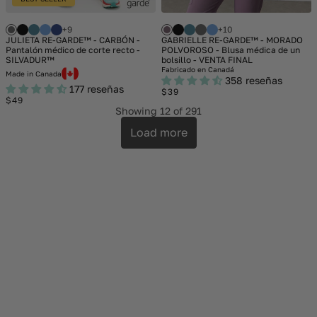
+9
+10
JULIETA RE-GARDE™ - CARBÓN -
GABRIELLE RE-GARDE™ - MORADO
Pantalón médico de corte recto -
POLVOROSO - Blusa médica de un
SILVADUR™
bolsillo - VENTA FINAL
Fabricado en Canadá
Made in Canada
358 reseñas
177 reseñas
Regular
$39
Regular
$49
price
price
Showing
12
of 291
Load more