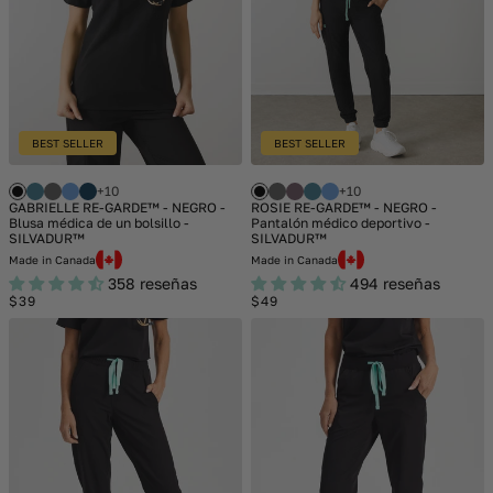
BEST SELLER
BEST SELLER
+10
+10
GABRIELLE RE-GARDE™ - NEGRO -
ROSIE RE-GARDE™ - NEGRO -
Blusa médica de un bolsillo -
Pantalón médico deportivo -
SILVADUR™
SILVADUR™
Made in Canada
Made in Canada
358 reseñas
494 reseñas
Regular
Regular
$39
$49
price
price