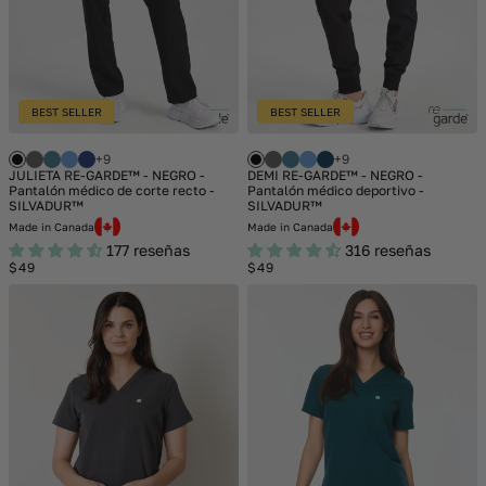
BEST SELLER
BEST SELLER
+9
+9
JULIETA RE-GARDE™ - NEGRO -
DEMI RE-GARDE™ - NEGRO -
Pantalón médico de corte recto -
Pantalón médico deportivo -
SILVADUR™
SILVADUR™
Made in Canada
Made in Canada
177 reseñas
316 reseñas
Regular
Regular
$49
$49
price
price