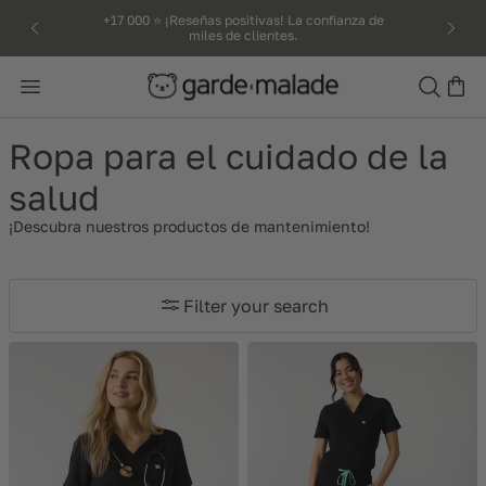
kip to
+17 000 ⭐️ ¡Reseñas positivas! La confianza de
miles de clientes.
ntent
Search
Ropa para el cuidado de la
salud
¡Descubra nuestros productos de mantenimiento!
Filter your search